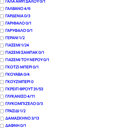
ΓΑΛΑ ΑΜΥΓΔΑΛΟΥ
0
/1
ΓΑΛΒΑΝΟ
4
/6
ΓΑΡΔΕΝΙΑ
0
/3
ΓΑΡΙΦΑΛΟ
0
/1
ΓΑΡΥΦΑΛΟ
0
/1
ΓΕΡΑΝΙ
1
/2
ΓΙΑΣΕΜΙ
1
/24
ΓΙΑΣΕΜΙ ΣΑΜΠΑΚ
0
/1
ΓΙΑΣΕΜΙ ΤΟΥ ΝΕΡΟΥ
0
/1
ΓΚΟΤΖΙ ΜΠΕΡΙ
0
/1
ΓΚΟΥΑΒΑ
0
/4
ΓΚΟΥΖΜΠΕΡΙ
0
ΓΚΡΕΙΠ ΦΡΟΥΤ
31
/53
ΓΛΥΚΑΝΙΣΟ
4
/11
ΓΛΥΚΟΜΠΙΖΕΛΟ
0
/3
ΓΡΑΣΙΔΙ
1
/2
ΔΑΜΑΣΚΗΝΟ
3
/13
ΔΑΦΝΗ
0
/1