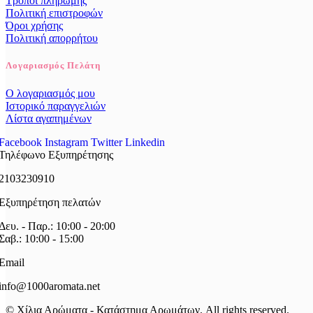
Τρόποι πληρωμής
Πολιτική επιστροφών
Όροι χρήσης
Πολιτική απορρήτου
Λογαριασμός Πελάτη
Ο λογαριασμός μου
Ιστορικό παραγγελιών
Λίστα αγαπημένων
Facebook
Instagram
Twitter
Linkedin
Τηλέφωνο Εξυπηρέτησης
2103230910
Εξυπηρέτηση πελατών
Δευ. - Παρ.: 10:00 - 20:00
Σαβ.: 10:00 - 15:00
Email
info@1000aromata.net
© Χίλια Αρώματα - Κατάστημα Αρωμάτων. All rights reserved.