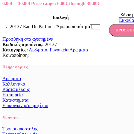
6.00
€
–
30.00
€
Price range: 6.00€ through 30.00€
Επιλογή
Εκκαθά
20137 Eau De Parfum - Άρωμα ποσότητα
ΠΡΟΣΘΉΚ
Προσθήκη στα αγαπημένα
Κωδικός προϊόντος:
20137
Κατηγορίες:
Αρώματα
,
Γυναικεία Αρώματα
Κοινοποίηση:
Πληροφορίες
Αρώματα
Καλλυντικά
Κάρτα μέλους
Η εταιρεία
Καταστήματα
Επικοινωνήστε μαζί μας
Χρήσιμα
Τρόποι αποστολής