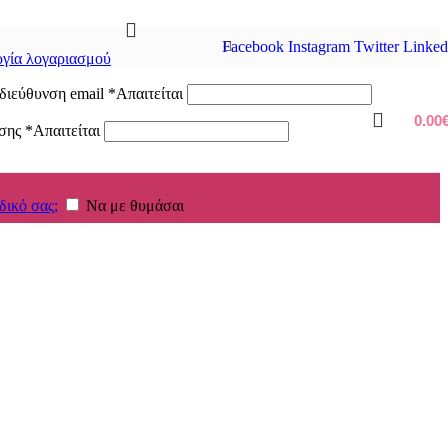
Facebook
Instagram
Twitter
Linked
γία λογαριασμού
διεύθυνση email
*
Απαιτείται
0.00
ασης
*
Απαιτείται
δικό σας;
Να με θυμάσαι