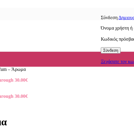
Σύνδεση
Δημιουρ
Όνομα χρήστη ή 
Κωδικός πρόσβ
Σύνδεση
Ξεχάσατε τον κω
rfum – Άρωμα
through 30.00€
through 30.00€
μα