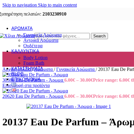
Skip to navigation
Skip to main content
ξυπηρέτηση πελατών:
2103230910
ΑΡΏΜΑΤΑ
Γυναικεία Αρώματα
Search
Αντρικά Αρώματα
Ουδέτερα
ΚΑΛΛΥΝΤΙΚΆ
Body Lotion
Foam Bath
ΚΑΤΑΣΤΉΜΑΤΑ
Αρχική σελίδα
/
Αρώματα
/
Γυναικεία Αρώματα
/
20137 Eau De Pa
BLOG
ΕΠΙΚΟΙΝΩΝΊΑ
30388 Eau De Parfum - Άρωμα
6.00
€
–
30.00
€
Price range: 6.00€ 
Επιστροφή στα προϊόντα
20620 Eau De Parfum - Άρωμα
6.00
€
–
30.00
€
Price range: 6.00€ 
20137 Eau De Parfum – Άρω