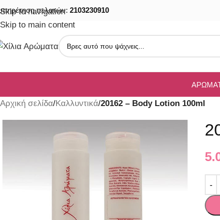
υπηρέτηση πελατών:
2103230910
Skip to navigation
Skip to main content
ΑΡΏΜΑ
Αρχική σελίδα
/
Καλλυντικά
/
20162 – Body Lotion 100ml
2
5.