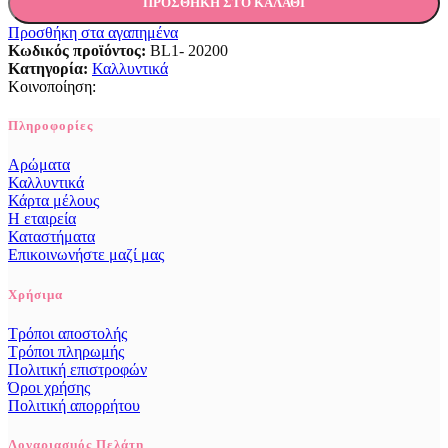
ΠΡΟΣΘΉΚΗ ΣΤΟ ΚΑΛΆΘΙ
Προσθήκη στα αγαπημένα
Κωδικός προϊόντος:
BL1- 20200
Κατηγορία:
Καλλυντικά
Κοινοποίηση:
Πληροφορίες
Αρώματα
Καλλυντικά
Κάρτα μέλους
Η εταιρεία
Καταστήματα
Επικοινωνήστε μαζί μας
Χρήσιμα
Τρόποι αποστολής
Τρόποι πληρωμής
Πολιτική επιστροφών
Όροι χρήσης
Πολιτική απορρήτου
Λογαριασμός Πελάτη