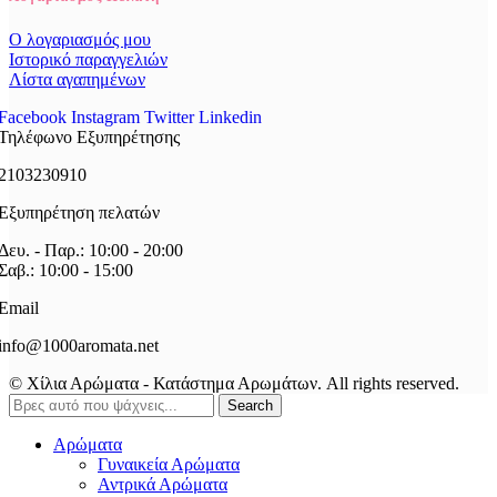
Ο λογαριασμός μου
Ιστορικό παραγγελιών
Λίστα αγαπημένων
Facebook
Instagram
Twitter
Linkedin
Τηλέφωνο Εξυπηρέτησης
2103230910
Εξυπηρέτηση πελατών
Δευ. - Παρ.: 10:00 - 20:00
Σαβ.: 10:00 - 15:00
Email
info@1000aromata.net
© Χίλια Αρώματα - Κατάστημα Αρωμάτων. All rights reserved.
Search
Αρώματα
Γυναικεία Αρώματα
Αντρικά Αρώματα