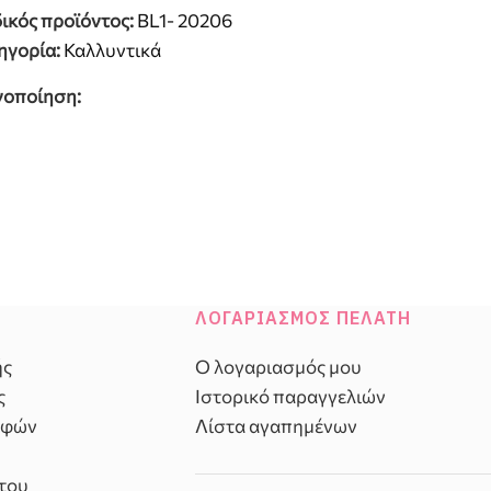
ικός προϊόντος:
BL1- 20206
ηγορία:
Καλλυντικά
νοποίηση:
ΛΟΓΑΡΙΑΣΜΌΣ ΠΕΛΆΤΗ
ής
Ο λογαριασμός μου
ς
Ιστορικό παραγγελιών
οφών
Λίστα αγαπημένων
του