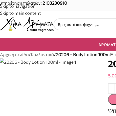
υπηρέτηση πελατών:
2103230910
Skip to navigation
Skip to main content
ΑΡΏΜΑΤ
Αρχική σελίδα
/
Καλλυντικά
/
20206 – Body Lotion 100ml
Επ
2
5.0
Π