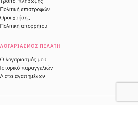
Τρόποι πληρωμής
Πολιτική επιστροφών
Όροι χρήσης
Πολιτική απορρήτου
ΛΟΓΑΡΙΑΣΜΌΣ ΠΕΛΆΤΗ
Ο λογαριασμός μου
Ιστορικό παραγγελιών
Λίστα αγαπημένων
acebook
Instagram
Twitter
Linkedin
ηλέφωνο Εξυπηρέτησης
2103230910