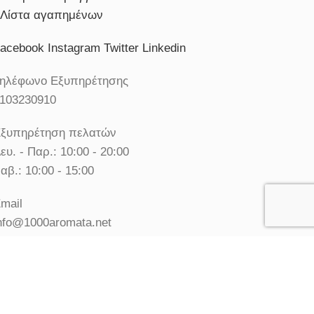
Λίστα αγαπημένων
acebook
Instagram
Twitter
Linkedin
ηλέφωνο Εξυπηρέτησης
103230910
ξυπηρέτηση πελατών
ευ. - Παρ.: 10:00 - 20:00
αβ.: 10:00 - 15:00
mail
nfo@1000aromata.net
© Χίλια Αρώματα - Κατάστημα Αρωμάτων. All rights
reserved.
Χρησιμοποιούμε cookies για να σας προσφέρουμε την
καλύτερη δυνατή εμπειρία στη σελίδα μας.