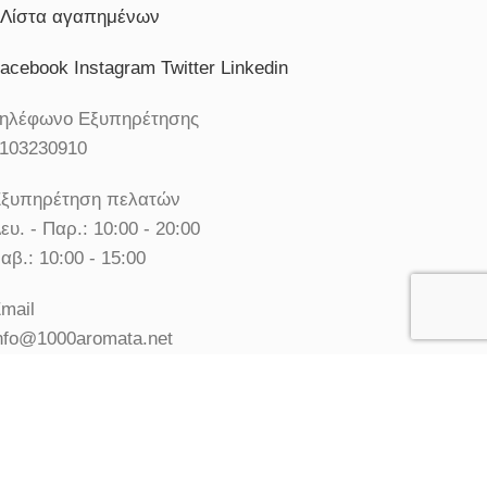
Λίστα αγαπημένων
acebook
Instagram
Twitter
Linkedin
ηλέφωνο Εξυπηρέτησης
103230910
ξυπηρέτηση πελατών
ευ. - Παρ.: 10:00 - 20:00
αβ.: 10:00 - 15:00
mail
nfo@1000aromata.net
© Χίλια Αρώματα - Κατάστημα Αρωμάτων. All rights
reserved.
Χρησιμοποιούμε cookies για να σας προσφέρουμε την
καλύτερη δυνατή εμπειρία στη σελίδα μας.