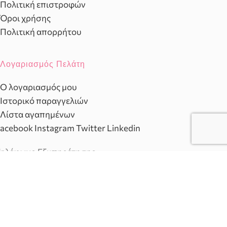
Πολιτική επιστροφών
Όροι χρήσης
Πολιτική απορρήτου
Λογαριασμός Πελάτη
Ο λογαριασμός μου
Ιστορικό παραγγελιών
Λίστα αγαπημένων
acebook
Instagram
Twitter
Linkedin
ηλέφωνο Εξυπηρέτησης
103230910
ξυπηρέτηση πελατών
ευ. - Παρ.: 10:00 - 20:00
αβ.: 10:00 - 15:00