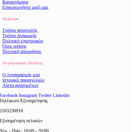
Καταστήματα
Επικοινωνήστε μαζί μας
Χρήσιμα
Τρόποι αποστολής
Τρόποι πληρωμής
Πολιτική επιστροφών
Όροι χρήσης
Πολιτική απορρήτου
Λογαριασμός Πελάτη
Ο λογαριασμός μου
Ιστορικό παραγγελιών
Λίστα αγαπημένων
Facebook
Instagram
Twitter
Linkedin
Τηλέφωνο Εξυπηρέτησης
2103230910
Εξυπηρέτηση πελατών
Δευ. - Παρ.: 10:00 - 20:00