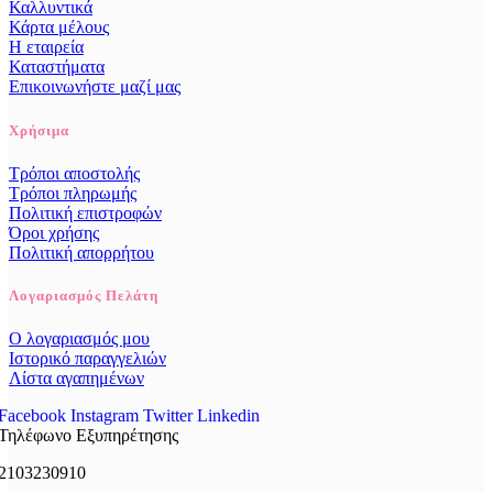
Καλλυντικά
Κάρτα μέλους
Η εταιρεία
Καταστήματα
Επικοινωνήστε μαζί μας
Χρήσιμα
Τρόποι αποστολής
Τρόποι πληρωμής
Πολιτική επιστροφών
Όροι χρήσης
Πολιτική απορρήτου
Λογαριασμός Πελάτη
Ο λογαριασμός μου
Ιστορικό παραγγελιών
Λίστα αγαπημένων
Facebook
Instagram
Twitter
Linkedin
Τηλέφωνο Εξυπηρέτησης
2103230910