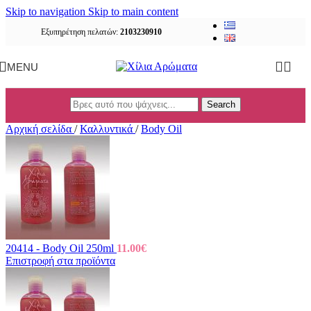
Skip to navigation
Skip to main content
Εξυπηρέτηση πελατών:
2103230910
MENU
Search
Αρχική σελίδα
/
Καλλυντικά
/
Body Oil
20414 - Body Oil 250ml
11.00
€
Επιστροφή στα προϊόντα