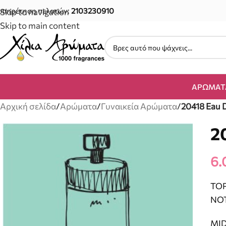
υπηρέτηση πελατών:
2103230910
Skip to navigation
Skip to main content
ΑΡΏΜΑΤ
Αρχική σελίδα
/
Αρώματα
/
Γυναικεία Αρώματα
/
20418 Eau 
2
6.
TO
ΝΟ
MI