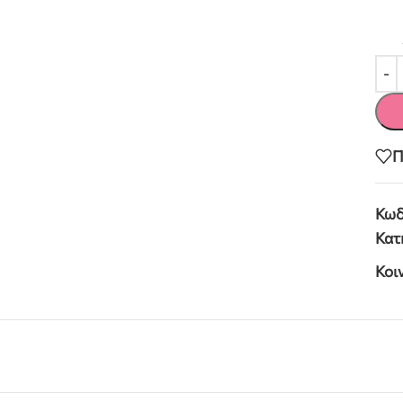
Π
Κωδ
Κατ
Κοι