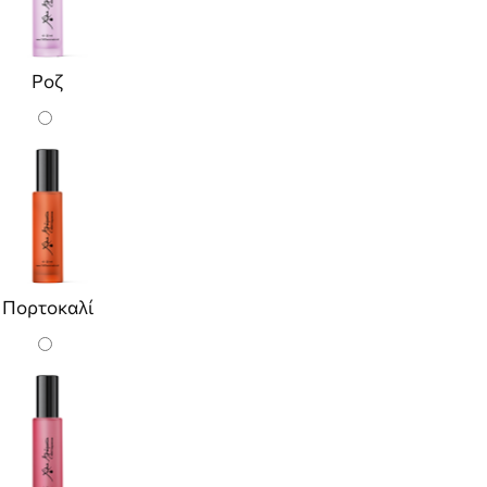
Ροζ
Πορτοκαλί