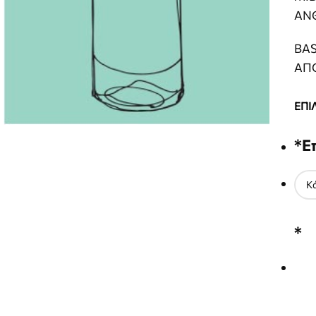
ΑΝΘ
BA
ΑΠ
ΕΠΙ
*
Ε
*