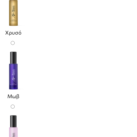
Χρυσό
Μωβ