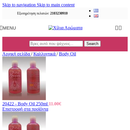
Skip to navigation
Skip to main content
Εξυπηρέτηση πελατών:
2103230910
MENU
Search
Αρχική σελίδα
/
Καλλυντικά
/
Body Oil
20422 - Body Oil 250ml
11.00
€
Επιστροφή στα προϊόντα