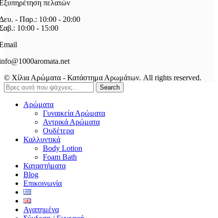
Εξυπηρέτηση πελατών
Δευ. - Παρ.: 10:00 - 20:00
Σαβ.: 10:00 - 15:00
Email
info@1000aromata.net
© Χίλια Αρώματα - Κατάστημα Αρωμάτων. All rights reserved.
Search
Αρώματα
Γυναικεία Αρώματα
Αντρικά Αρώματα
Ουδέτερα
Καλλυντικά
Body Lotion
Foam Bath
Καταστήματα
Blog
Επικοινωνία
Αγαπημένα