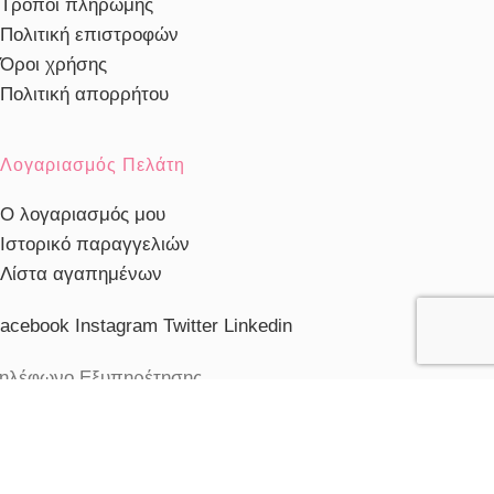
Τρόποι πληρωμής
Πολιτική επιστροφών
Όροι χρήσης
Πολιτική απορρήτου
Λογαριασμός Πελάτη
Ο λογαριασμός μου
Ιστορικό παραγγελιών
Λίστα αγαπημένων
acebook
Instagram
Twitter
Linkedin
ηλέφωνο Εξυπηρέτησης
103230910
ξυπηρέτηση πελατών
ευ. - Παρ.: 10:00 - 20:00