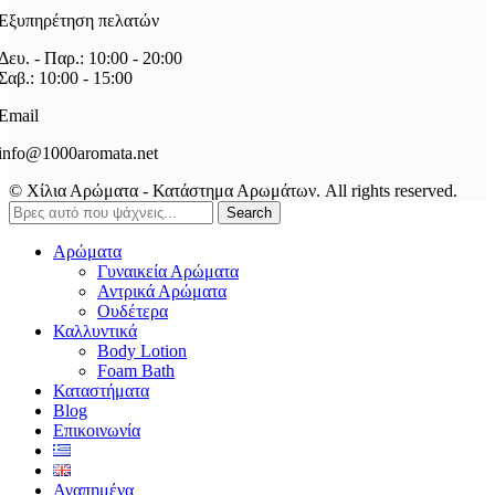
Εξυπηρέτηση πελατών
Δευ. - Παρ.: 10:00 - 20:00
Σαβ.: 10:00 - 15:00
Email
info@1000aromata.net
© Χίλια Αρώματα - Κατάστημα Αρωμάτων. All rights reserved.
Search
Αρώματα
Γυναικεία Αρώματα
Αντρικά Αρώματα
Ουδέτερα
Καλλυντικά
Body Lotion
Foam Bath
Καταστήματα
Blog
Επικοινωνία
Αγαπημένα