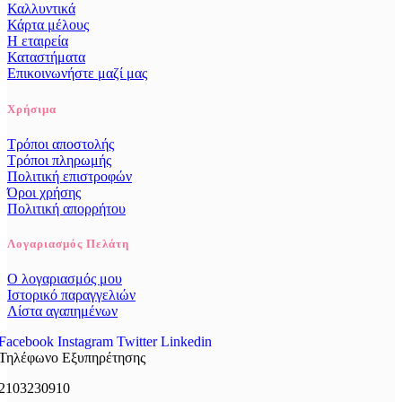
Καλλυντικά
Κάρτα μέλους
Η εταιρεία
Καταστήματα
Επικοινωνήστε μαζί μας
Χρήσιμα
Τρόποι αποστολής
Τρόποι πληρωμής
Πολιτική επιστροφών
Όροι χρήσης
Πολιτική απορρήτου
Λογαριασμός Πελάτη
Ο λογαριασμός μου
Ιστορικό παραγγελιών
Λίστα αγαπημένων
Facebook
Instagram
Twitter
Linkedin
Τηλέφωνο Εξυπηρέτησης
2103230910