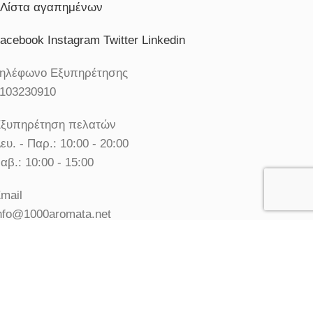
Λίστα αγαπημένων
acebook
Instagram
Twitter
Linkedin
ηλέφωνο Εξυπηρέτησης
103230910
ξυπηρέτηση πελατών
ευ. - Παρ.: 10:00 - 20:00
αβ.: 10:00 - 15:00
mail
nfo@1000aromata.net
© Χίλια Αρώματα - Κατάστημα Αρωμάτων. All rights
reserved.
Χρησιμοποιούμε cookies για να σας προσφέρουμε την
καλύτερη δυνατή εμπειρία στη σελίδα μας.