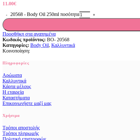
11.00
€
20568 - Body Oil 250ml ποσότητα
Προσθήκη στα αγαπημένα
Κωδικός προϊόντος:
BO- 20568
Κατηγορίες:
Body Oil
,
Καλλυντικά
Κοινοποίηση:
Πληροφορίες
Αρώματα
Καλλυντικά
Κάρτα μέλους
Η εταιρεία
Καταστήματα
Επικοινωνήστε μαζί μας
Χρήσιμα
Τρόποι αποστολής
Τρόποι πληρωμής
Πολιτική επιστροφών