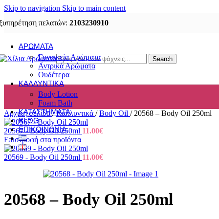
Skip to navigation
Skip to main content
ξυπηρέτηση πελατών:
2103230910
ΑΡΏΜΑΤΑ
Γυναικεία Αρώματα
Search
Αντρικά Αρώματα
Ουδέτερα
ΚΑΛΛΥΝΤΙΚΆ
Body Lotion
Foam Bath
ΚΑΤΑΣΤΉΜΑΤΑ
Αρχική σελίδα
/
Καλλυντικά
/
Body Oil
/
20568 – Body Oil 250ml
BLOG
ΕΠΙΚΟΙΝΩΝΊΑ
20567 - Body Oil 250ml
11.00
€
Επιστροφή στα προϊόντα
20569 - Body Oil 250ml
11.00
€
20568 – Body Oil 250ml