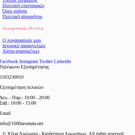
Τρόποι πληρωμής
Πολιτική επιστροφών
Όροι χρήσης
Πολιτική απορρήτου
Λογαριασμός Πελάτη
Ο λογαριασμός μου
Ιστορικό παραγγελιών
Λίστα αγαπημένων
Facebook
Instagram
Twitter
Linkedin
Τηλέφωνο Εξυπηρέτησης
2103230910
Εξυπηρέτηση πελατών
Δευ. - Παρ.: 10:00 - 20:00
Σαβ.: 10:00 - 15:00
Email
info@1000aromata.net
© Χίλια Αρώματα - Κατάστημα Αρωμάτων. All rights reserved.