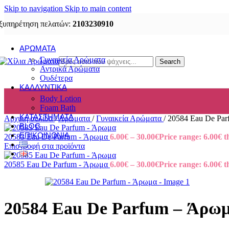
Skip to navigation
Skip to main content
ξυπηρέτηση πελατών:
2103230910
ΑΡΏΜΑΤΑ
Γυναικεία Αρώματα
Search
Αντρικά Αρώματα
Ουδέτερα
ΚΑΛΛΥΝΤΙΚΆ
Body Lotion
Foam Bath
ΚΑΤΑΣΤΉΜΑΤΑ
Αρχική σελίδα
/
Αρώματα
/
Γυναικεία Αρώματα
/
20584 Eau De Pa
BLOG
ΕΠΙΚΟΙΝΩΝΊΑ
20583 Eau De Parfum - Άρωμα
6.00
€
–
30.00
€
Price range: 6.00€ 
Επιστροφή στα προϊόντα
20585 Eau De Parfum - Άρωμα
6.00
€
–
30.00
€
Price range: 6.00€ 
20584 Eau De Parfum – Άρω