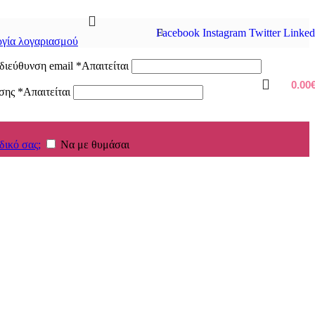
Facebook
Instagram
Twitter
Linked
γία λογαριασμού
διεύθυνση email
*
Απαιτείται
0.00
ασης
*
Απαιτείται
δικό σας;
Να με θυμάσαι