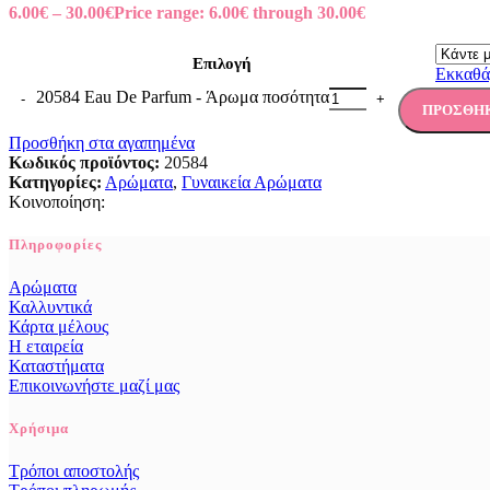
6.00
€
–
30.00
€
Price range: 6.00€ through 30.00€
Επιλογή
Εκκαθά
20584 Eau De Parfum - Άρωμα ποσότητα
ΠΡΟΣΘΉΚ
Προσθήκη στα αγαπημένα
Κωδικός προϊόντος:
20584
Κατηγορίες:
Αρώματα
,
Γυναικεία Αρώματα
Κοινοποίηση:
Πληροφορίες
Αρώματα
Καλλυντικά
Κάρτα μέλους
Η εταιρεία
Καταστήματα
Επικοινωνήστε μαζί μας
Χρήσιμα
Τρόποι αποστολής