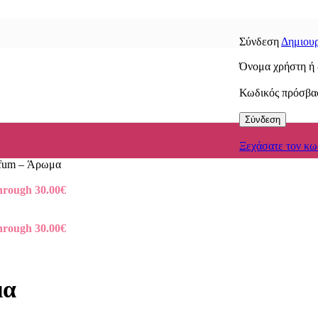
Σύνδεση
Δημιουρ
Όνομα χρήστη ή 
Κωδικός πρόσβ
Σύνδεση
Ξεχάσατε τον κω
rfum – Άρωμα
through 30.00€
through 30.00€
μα