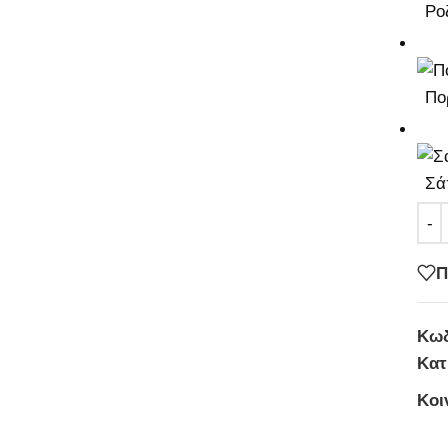
Ρο
Πο
Σά
Π
Κωδ
Κατ
Κοι