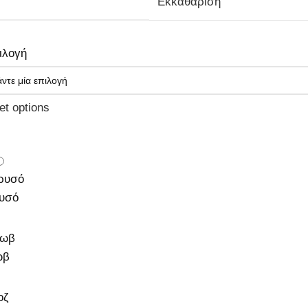
Εκκαθάριση
ιλογή
et options
υσό
ωβ