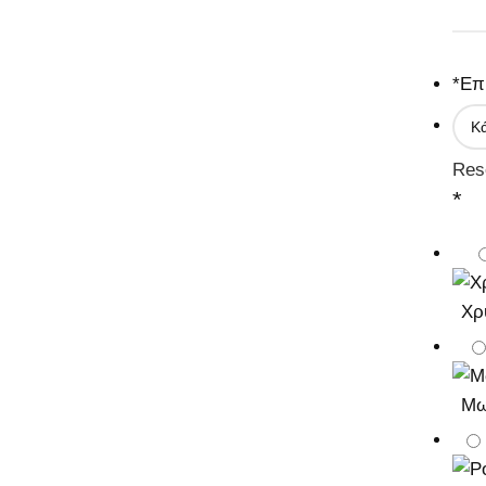
*
Επ
Res
*
Χρ
Μ