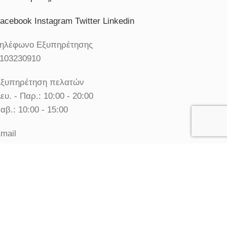
acebook
Instagram
Twitter
Linkedin
ηλέφωνο Εξυπηρέτησης
103230910
ξυπηρέτηση πελατών
ευ. - Παρ.: 10:00 - 20:00
αβ.: 10:00 - 15:00
mail
nfo@1000aromata.net
© Χίλια Αρώματα - Κατάστημα Αρωμάτων. All rights
reserved.
Χρησιμοποιούμε cookies για να σας προσφέρουμε την
καλύτερη δυνατή εμπειρία στη σελίδα μας.
More info
ACCEPT