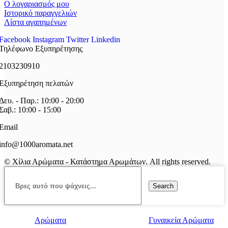
Ο λογαριασμός μου
Ιστορικό παραγγελιών
Λίστα αγαπημένων
Facebook
Instagram
Twitter
Linkedin
Τηλέφωνο Εξυπηρέτησης
2103230910
Εξυπηρέτηση πελατών
Δευ. - Παρ.: 10:00 - 20:00
Σαβ.: 10:00 - 15:00
Email
info@1000aromata.net
© Χίλια Αρώματα - Κατάστημα Αρωμάτων. All rights reserved.
Search
Αρώματα
Γυναικεία Αρώματα