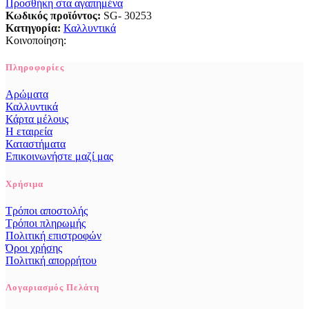
Προσθήκη στα αγαπημένα
Κωδικός προϊόντος:
SG- 30253
Κατηγορία:
Καλλυντικά
Κοινοποίηση:
Πληροφορίες
Αρώματα
Καλλυντικά
Κάρτα μέλους
Η εταιρεία
Καταστήματα
Επικοινωνήστε μαζί μας
Χρήσιμα
Τρόποι αποστολής
Τρόποι πληρωμής
Πολιτική επιστροφών
Όροι χρήσης
Πολιτική απορρήτου
Λογαριασμός Πελάτη