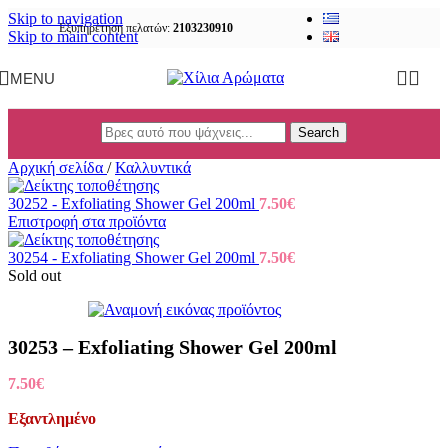
Skip to navigation
Εξυπηρέτηση πελατών:
2103230910
Skip to main content
MENU
Search
Αρχική σελίδα
/
Καλλυντικά
30252 - Exfoliating Shower Gel 200ml
7.50
€
Επιστροφή στα προϊόντα
30254 - Exfoliating Shower Gel 200ml
7.50
€
Sold out
30253 – Exfoliating Shower Gel 200ml
7.50
€
Εξαντλημένο