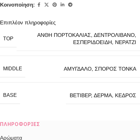
Κοινοποίηση:
Επιπλέον πληροφορίες
ΑΝΘΗ ΠΟΡΤΟΚΑΛΙΑΣ
,
ΔΕΝΤΡΟΛΙΒΑΝΟ
,
TOP
ΕΣΠΕΡΙΔΟΕΙΔΗ
,
ΝΕΡΑΤΖΙ
MIDDLE
ΑΜΥΓΔΑΛΟ
,
ΣΠΟΡΟΣ ΤΟΝΚΑ
BASE
ΒΕΤΙΒΕΡ
,
ΔΕΡΜΑ
,
ΚΕΔΡΟΣ
Body Oil 250ml
,
Body Yogurt 200ml
,
Gift
ΠΛΗΡΟΦΟΡΊΕΣ
Box 1
,
Gift Box 2
,
Gift Box 3
,
Gift Box 4
,
Shower Gel 200ml
,
Γέμισμα 100ml
,
Γέμισμα
Αρώματα
ΕΠΙΛΟΓΉ