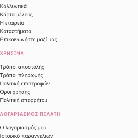
250ml
,
Γέμισμα 50ml
,
Σε μπουκάλι 100ml
,
Καλλυντικά
Σε μπουκάλι 15ml
,
Σε μπουκάλι 30ml
,
Σε
Κάρτα μέλους
μπουκάλι 50ml
Η εταιρεία
Καταστήματα
Επικοινωνήστε μαζί μας
ΧΡΉΣΙΜΑ
Τρόποι αποστολής
Τρόποι πληρωμής
Πολιτική επιστροφών
Όροι χρήσης
Πολιτική απορρήτου
ΛΟΓΑΡΙΑΣΜΌΣ ΠΕΛΆΤΗ
Ο λογαριασμός μου
Ιστορικό παραγγελιών