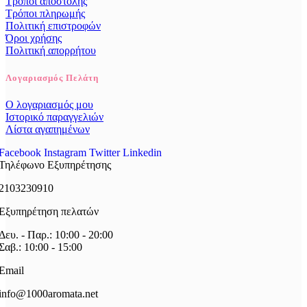
Τρόποι αποστολής
Τρόποι πληρωμής
Πολιτική επιστροφών
Όροι χρήσης
Πολιτική απορρήτου
Λογαριασμός Πελάτη
Ο λογαριασμός μου
Ιστορικό παραγγελιών
Λίστα αγαπημένων
Facebook
Instagram
Twitter
Linkedin
Τηλέφωνο Εξυπηρέτησης
2103230910
Εξυπηρέτηση πελατών
Δευ. - Παρ.: 10:00 - 20:00
Σαβ.: 10:00 - 15:00
Email
info@1000aromata.net