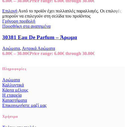
6.00
€
–
30.00
€
Price range: 6.00€ through 30.00€
Επιλογή
Αυτό το προϊόν έχει πολλαπλές παραλλαγές. Οι επιλογές
μπορούν να επιλεγούν στη σελίδα του προϊόντος
Γρήγορη προβολή
Προσθήκη στα αγαπημένα
30381 Eau De Parfum – Άρωμα
Αρώματα
,
Αντρικά Αρώματα
6.00
€
–
30.00
€
Price range: 6.00€ through 30.00€
Πληροφορίες
Αρώματα
Καλλυντικά
Κάρτα μέλους
Η εταιρεία
Καταστήματα
Επικοινωνήστε μαζί μας
Χρήσιμα