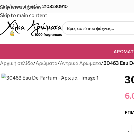
υπηρέτηση πελατών:
2103230910
Skip to navigation
Skip to main content
ΑΡΏΜΑΤ
Αρχική σελίδα
/
Αρώματα
/
Αντρικά Αρώματα
/
30463 Eau D
3
6.
ΕΠΙ