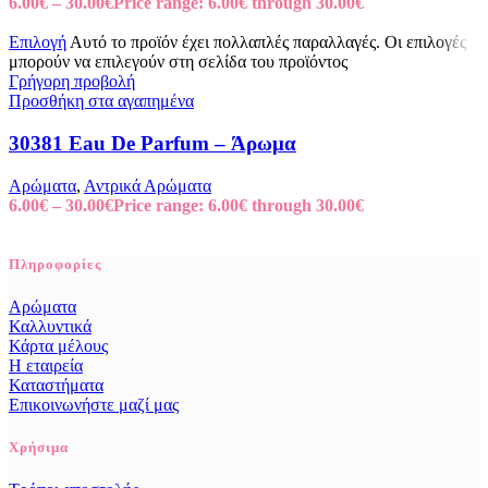
6.00
€
–
30.00
€
Price range: 6.00€ through 30.00€
Επιλογή
Αυτό το προϊόν έχει πολλαπλές παραλλαγές. Οι επιλογές
μπορούν να επιλεγούν στη σελίδα του προϊόντος
Γρήγορη προβολή
Προσθήκη στα αγαπημένα
30381 Eau De Parfum – Άρωμα
Αρώματα
,
Αντρικά Αρώματα
6.00
€
–
30.00
€
Price range: 6.00€ through 30.00€
Πληροφορίες
Αρώματα
Καλλυντικά
Κάρτα μέλους
Η εταιρεία
Καταστήματα
Επικοινωνήστε μαζί μας
Χρήσιμα