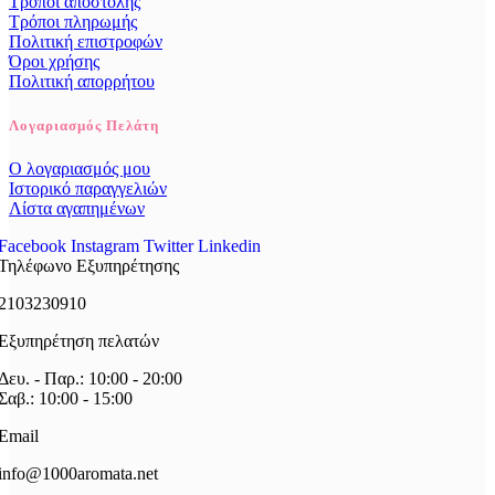
Τρόποι αποστολής
Τρόποι πληρωμής
Πολιτική επιστροφών
Όροι χρήσης
Πολιτική απορρήτου
Λογαριασμός Πελάτη
Ο λογαριασμός μου
Ιστορικό παραγγελιών
Λίστα αγαπημένων
Facebook
Instagram
Twitter
Linkedin
Τηλέφωνο Εξυπηρέτησης
2103230910
Εξυπηρέτηση πελατών
Δευ. - Παρ.: 10:00 - 20:00
Σαβ.: 10:00 - 15:00
Email
info@1000aromata.net