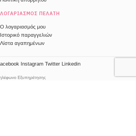
ΛΟΓΑΡΙΑΣΜΌΣ ΠΕΛΆΤΗ
Ο λογαριασμός μου
Ιστορικό παραγγελιών
Λίστα αγαπημένων
acebook
Instagram
Twitter
Linkedin
ηλέφωνο Εξυπηρέτησης
2103230910
ξυπηρέτηση πελατών
ευ. - Παρ.: 10:00 - 20:00
αβ.: 10:00 - 15:00
mail
nfo@1000aromata.net