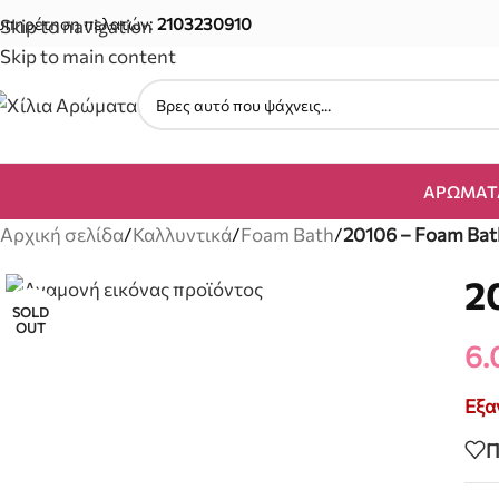
υπηρέτηση πελατών:
2103230910
Skip to navigation
Skip to main content
ΑΡΏΜΑΤ
Αρχική σελίδα
/
Καλλυντικά
/
Foam Bath
/
20106 – Foam Bat
2
SOLD
OUT
6.
Εξα
Π