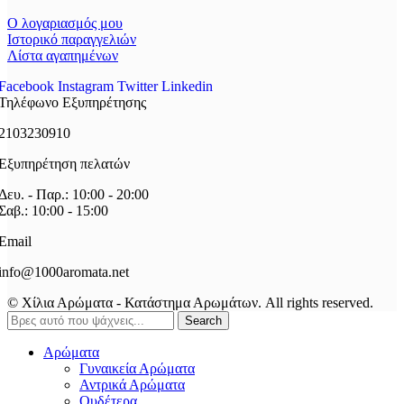
Ο λογαριασμός μου
Ιστορικό παραγγελιών
Λίστα αγαπημένων
Facebook
Instagram
Twitter
Linkedin
Τηλέφωνο Εξυπηρέτησης
2103230910
Εξυπηρέτηση πελατών
Δευ. - Παρ.: 10:00 - 20:00
Σαβ.: 10:00 - 15:00
Email
info@1000aromata.net
© Χίλια Αρώματα - Κατάστημα Αρωμάτων. All rights reserved.
Search
Αρώματα
Γυναικεία Αρώματα
Αντρικά Αρώματα
Ουδέτερα