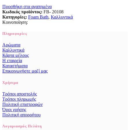
Προσθήκη στα αγαπημένα
Κωδικός προϊόντος:
FB- 20108
Κατηγορίες:
Foam Bath
,
Καλλυντικά
Κοινοποίηση:
Πληροφορίες
Αρώματα
Καλλυντικά
Κάρτα μέλους
Η εταιρεία
Καταστήματα
Επικοινωνήστε μαζί μας
Χρήσιμα
Τρόποι αποστολής
Τρόποι πληρωμής
Πολιτική επιστροφών
Όροι χρήσης
Πολιτική απορρήτου
Λογαριασμός Πελάτη