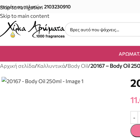
υπηρέτηση πελατών:
2103230910
Skip to navigation
Skip to main content
ΑΡΏΜΑΤ
Αρχική σελίδα
/
Καλλυντικά
/
Body Oil
/
20167 – Body Oil 25
2
11