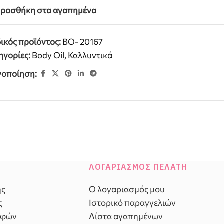
ροσθήκη στα αγαπημένα
ικός προϊόντος:
BO- 20167
ηγορίες:
Body Oil
,
Καλλυντικά
νοποίηση:
ΛΟΓΑΡΙΑΣΜΌΣ ΠΕΛΆΤΗ
ής
Ο λογαριασμός μου
ς
Ιστορικό παραγγελιών
οφών
Λίστα αγαπημένων