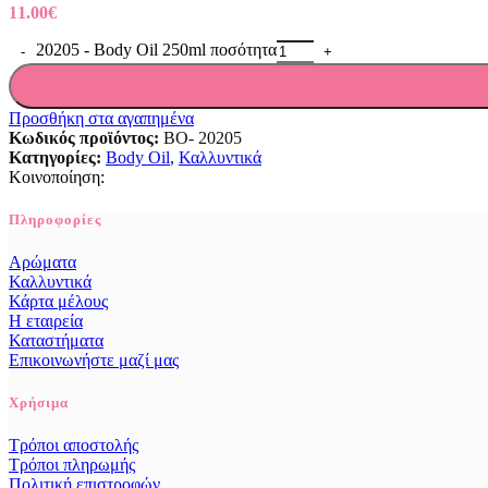
11.00
€
20205 - Body Oil 250ml ποσότητα
Προσθήκη στα αγαπημένα
Κωδικός προϊόντος:
BO- 20205
Κατηγορίες:
Body Oil
,
Καλλυντικά
Κοινοποίηση:
Πληροφορίες
Αρώματα
Καλλυντικά
Κάρτα μέλους
Η εταιρεία
Καταστήματα
Επικοινωνήστε μαζί μας
Χρήσιμα
Τρόποι αποστολής
Τρόποι πληρωμής
Πολιτική επιστροφών