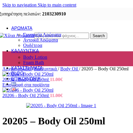
Skip to navigation
Skip to main content
ξυπηρέτηση πελατών:
2103230910
ΑΡΏΜΑΤΑ
Γυναικεία Αρώματα
Search
Αντρικά Αρώματα
Ουδέτερα
ΚΑΛΛΥΝΤΙΚΆ
Body Lotion
Foam Bath
ΚΑΤΑΣΤΉΜΑΤΑ
Αρχική σελίδα
/
Καλλυντικά
/
Body Oil
/
20205 – Body Oil 250ml
BLOG
ΕΠΙΚΟΙΝΩΝΊΑ
20204 - Body Oil 250ml
11.00
€
Επιστροφή στα προϊόντα
20206 - Body Oil 250ml
11.00
€
20205 – Body Oil 250ml