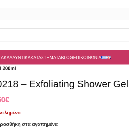
ΤΑ
ΚΑΛΛΥΝΤΙΚΆ
ΚΑΤΑΣΤΉΜΑΤΑ
BLOG
ΕΠΙΚΟΙΝΩΝΊΑ
l 200ml
0218 – Exfoliating Shower Ge
50
€
ντλημένο
ροσθήκη στα αγαπημένα