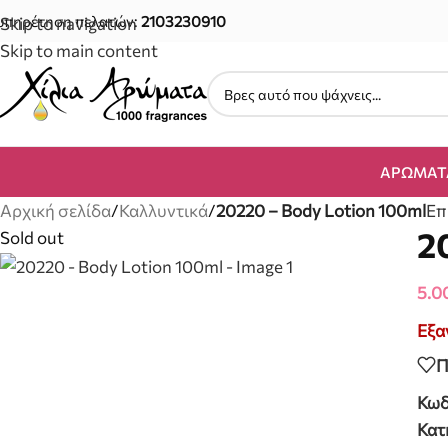
υπηρέτηση πελατών:
2103230910
Skip to navigation
Skip to main content
ΑΡΏΜΑΤ
Αρχική σελίδα
/
Καλλυντικά
/
20220 – Body Lotion 100ml
Επ
2
Sold out
5.0
Εξα
Π
Κωδ
Κατ