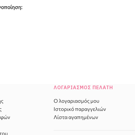
νοποίηση:
ΛΟΓΑΡΙΑΣΜΌΣ ΠΕΛΆΤΗ
ής
Ο λογαριασμός μου
ς
Ιστορικό παραγγελιών
οφών
Λίστα αγαπημένων
του