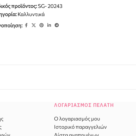
ικός προϊόντος:
SG- 20243
ηγορία:
Καλλυντικά
νοποίηση:
ΛΟΓΑΡΙΑΣΜΌΣ ΠΕΛΆΤΗ
ής
Ο λογαριασμός μου
ς
Ιστορικό παραγγελιών
οφών
Λίστα αγαπημένων