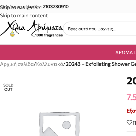
υπηρέτηση πελατών:
2103230910
Skip to navigation
Skip to main content
ΑΡΏΜΑΤ
Αρχική σελίδα
/
Καλλυντικά
/
20243 – Exfoliating Shower G
2
SOLD
OUT
7.
Εξα
Π