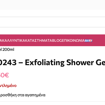
Α
ΚΑΛΛΥΝΤΙΚΆ
ΚΑΤΑΣΤΉΜΑΤΑ
BLOG
ΕΠΙΚΟΙΝΩΝΊΑ
el 200ml
0243 – Exfoliating Shower G
50
€
ντλημένο
ροσθήκη στα αγαπημένα