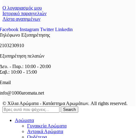
Ο λογαριασμός μου
Ιστορικό παραγγελιών
Λίστα αγαπημένων
Facebook
Instagram
Twitter
Linkedin
Τηλέφωνο Εξυπηρέτησης
2103230910
Εξυπηρέτηση πελατών
Δευ. - Παρ.: 10:00 - 20:00
Σαβ.: 10:00 - 15:00
Email
info@1000aromata.net
© Χίλια Αρώματα - Κατάστημα Αρωμάτων. All rights reserved.
Search
Αρώματα
Γυναικεία Αρώματα
Αντρικά Αρώματα
Ουδέτερα