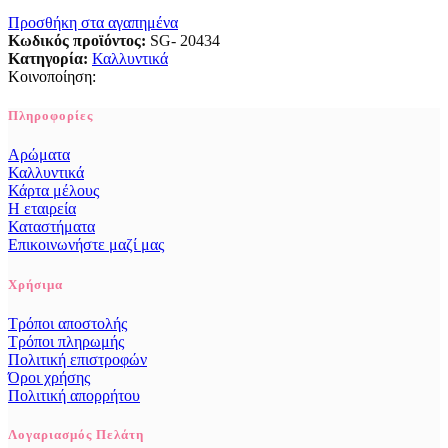
Προσθήκη στα αγαπημένα
Κωδικός προϊόντος:
SG- 20434
Κατηγορία:
Καλλυντικά
Κοινοποίηση:
Πληροφορίες
Αρώματα
Καλλυντικά
Κάρτα μέλους
Η εταιρεία
Καταστήματα
Επικοινωνήστε μαζί μας
Χρήσιμα
Τρόποι αποστολής
Τρόποι πληρωμής
Πολιτική επιστροφών
Όροι χρήσης
Πολιτική απορρήτου
Λογαριασμός Πελάτη