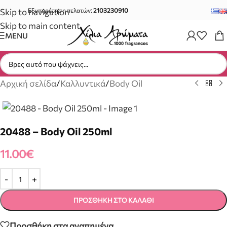
Skip to navigation
Εξυπηρέτηση πελατών:
2103230910
Skip to main content
MENU
Αρχική σελίδα
/
Καλλυντικά
/
Body Oil
20488 – Body Oil 250ml
11.00
€
ΠΡΟΣΘΉΚΗ ΣΤΟ ΚΑΛΆΘΙ
Προσθήκη στα αγαπημένα