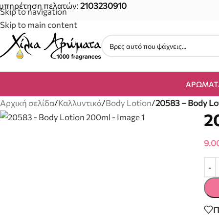
υπηρέτηση πελατών:
2103230910
Skip to navigation
Skip to main content
ΑΡΏΜΑΤ
Αρχική σελίδα
/
Καλλυντικά
/
Body Lotion
/
20583 – Body Lo
2
9.0
Π