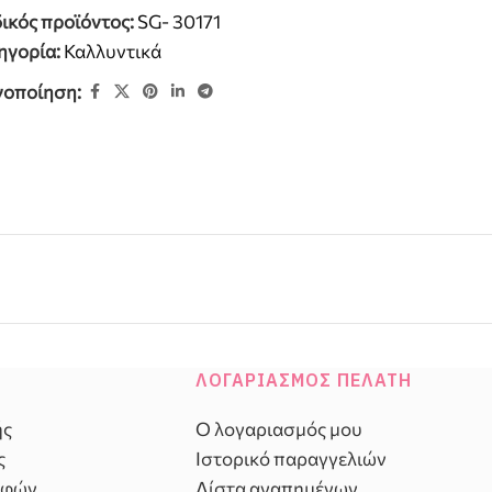
ικός προϊόντος:
SG- 30171
ηγορία:
Καλλυντικά
νοποίηση:
ΛΟΓΑΡΙΑΣΜΌΣ ΠΕΛΆΤΗ
ής
Ο λογαριασμός μου
ς
Ιστορικό παραγγελιών
οφών
Λίστα αγαπημένων