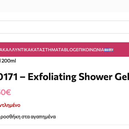
Α
ΚΑΛΛΥΝΤΙΚΆ
ΚΑΤΑΣΤΉΜΑΤΑ
BLOG
ΕΠΙΚΟΙΝΩΝΊΑ
l 200ml
0171 – Exfoliating Shower Ge
50
€
ντλημένο
ροσθήκη στα αγαπημένα