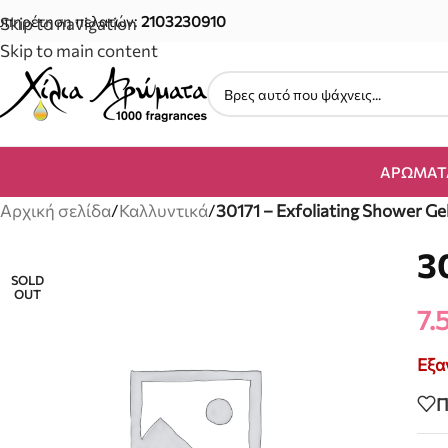
υπηρέτηση πελατών:
2103230910
Skip to navigation
Skip to main content
ΑΡΏΜΑΤ
Αρχική σελίδα
/
Καλλυντικά
/
30171 – Exfoliating Shower Ge
3
SOLD
OUT
7.
Εξα
Π