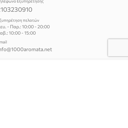
ηλέφωνο Εξυπηρέτησης
2103230910
ξυπηρέτηση πελατών
ευ. - Παρ.: 10:00 - 20:00
αβ.: 10:00 - 15:00
mail
nfo@1000aromata.net
© Χίλια Αρώματα - Κατάστημα Αρωμάτων. All rights
reserved.
Χρησιμοποιούμε cookies για να σας προσφέρουμε
την καλύτερη δυνατή εμπειρία στη σελίδα μας.