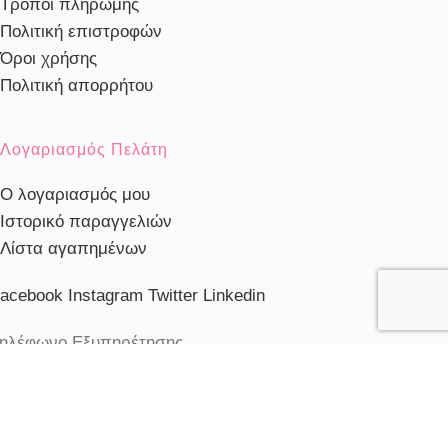
Τρόποι πληρωμής
Πολιτική επιστροφών
Όροι χρήσης
Πολιτική απορρήτου
Λογαριασμός Πελάτη
Ο λογαριασμός μου
Ιστορικό παραγγελιών
Λίστα αγαπημένων
acebook
Instagram
Twitter
Linkedin
ηλέφωνο Εξυπηρέτησης
103230910
ξυπηρέτηση πελατών
ευ. - Παρ.: 10:00 - 20:00