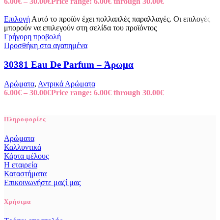
6.00
€
–
30.00
€
Price range: 6.00€ through 30.00€
Επιλογή
Αυτό το προϊόν έχει πολλαπλές παραλλαγές. Οι επιλογές
μπορούν να επιλεγούν στη σελίδα του προϊόντος
Γρήγορη προβολή
Προσθήκη στα αγαπημένα
30381 Eau De Parfum – Άρωμα
Αρώματα
,
Αντρικά Αρώματα
6.00
€
–
30.00
€
Price range: 6.00€ through 30.00€
Πληροφορίες
Αρώματα
Καλλυντικά
Κάρτα μέλους
Η εταιρεία
Καταστήματα
Επικοινωνήστε μαζί μας
Χρήσιμα