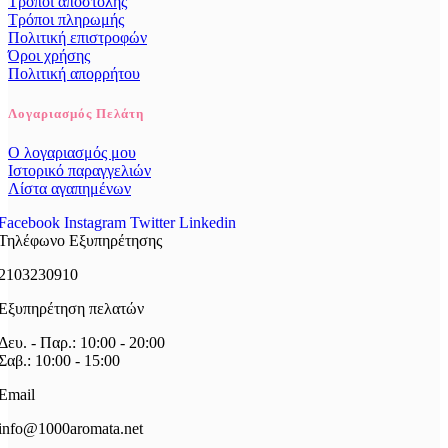
Τρόποι αποστολής
Τρόποι πληρωμής
Πολιτική επιστροφών
Όροι χρήσης
Πολιτική απορρήτου
Λογαριασμός Πελάτη
Ο λογαριασμός μου
Ιστορικό παραγγελιών
Λίστα αγαπημένων
Facebook
Instagram
Twitter
Linkedin
Τηλέφωνο Εξυπηρέτησης
2103230910
Εξυπηρέτηση πελατών
Δευ. - Παρ.: 10:00 - 20:00
Σαβ.: 10:00 - 15:00
Email
info@1000aromata.net