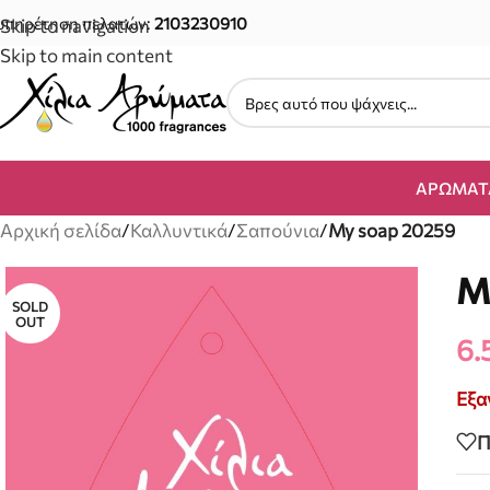
υπηρέτηση πελατών:
2103230910
Skip to navigation
Skip to main content
ΑΡΏΜΑΤ
Αρχική σελίδα
/
Καλλυντικά
/
Σαπούνια
/
My soap 20259
M
SOLD
OUT
6.
Εξα
Π