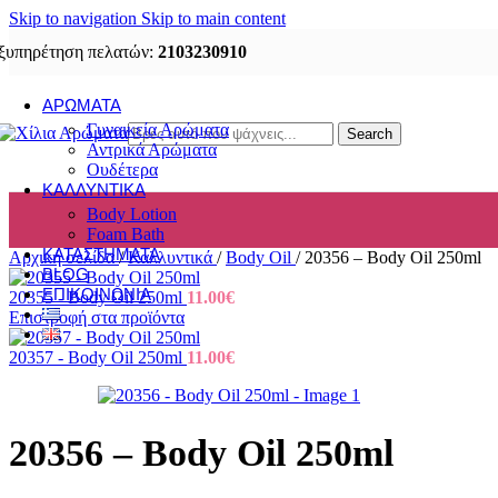
Skip to navigation
Skip to main content
ξυπηρέτηση πελατών:
2103230910
ΑΡΏΜΑΤΑ
Γυναικεία Αρώματα
Search
Αντρικά Αρώματα
Ουδέτερα
ΚΑΛΛΥΝΤΙΚΆ
Body Lotion
Foam Bath
ΚΑΤΑΣΤΉΜΑΤΑ
Αρχική σελίδα
/
Καλλυντικά
/
Body Oil
/
20356 – Body Oil 250ml
BLOG
ΕΠΙΚΟΙΝΩΝΊΑ
20355 - Body Oil 250ml
11.00
€
Επιστροφή στα προϊόντα
20357 - Body Oil 250ml
11.00
€
20356 – Body Oil 250ml