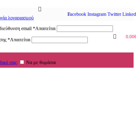
Facebook
Instagram
Twitter
Linked
γία λογαριασμού
διεύθυνση email
*
Απαιτείται
0.00
ασης
*
Απαιτείται
δικό σας;
Να με θυμάσαι