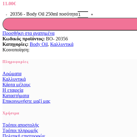
11.00
€
20356 - Body Oil 250ml ποσότητα
Προσθήκη στα αγαπημένα
Κωδικός προϊόντος:
BO- 20356
Κατηγορίες:
Body Oil
,
Καλλυντικά
Κοινοποίηση:
Πληροφορίες
Αρώματα
Καλλυντικά
Κάρτα μέλους
Η εταιρεία
Καταστήματα
Επικοινωνήστε μαζί μας
Χρήσιμα
Τρόποι αποστολής
Τρόποι πληρωμής
Πολιτική επιστροφών